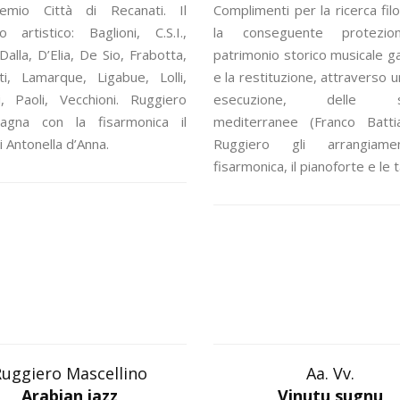
emio Città di Recanati. Il
Complimenti per la ricerca filo
o artistico: Baglioni, C.S.I.,
la conseguente protezio
Dalla, D’Elia, De Sio, Frabotta,
patrimonio storico musicale g
ti, Lamarque, Ligabue, Lolli,
e la restituzione, attraverso u
i, Paoli, Vecchioni. Ruggiero
esecuzione, delle so
agna con la fisarmonica il
mediterranee (Franco Battia
i Antonella d’Anna.
Ruggiero gli arrangiame
fisarmonica, il pianoforte e le 
uggiero Mascellino
Aa. Vv.
Arabian jazz
Vinutu sugnu