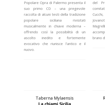
Popolare Opra di Palermo presenta il
del Pr
suo primo CD – una pregevole
comitat
raccolta di alcuni testi della tradizione
Cucchi, 
popolare siciliana rivisitati
Jovanot
musicalmente in chiave moderna –
Magrell
offrendo così la possibilità di un
accomp
ascolto inedito e fortemente
brano d
evocativo che riunisce l’antico e il
nuovo.
Taberna Mylaensis
R
La chiami Sicilia