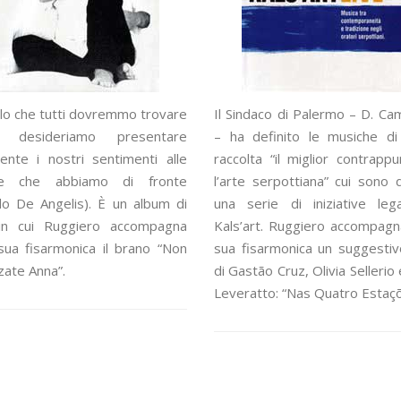
lo che tutti dovremmo trovare
Il Sindaco di Palermo – D. C
o desideriamo presentare
– ha definito le musiche di
ente i nostri sentimenti alle
raccolta “il miglior contrapp
ne che abbiamo di fronte
l’arte serpottiana” cui sono 
o De Angelis). È un album di
una serie di iniziative leg
i in cui Ruggiero accompagna
Kals’art. Ruggiero accompagn
sua fisarmonica il brano “Non
sua fisarmonica un suggesti
ate Anna”.
di Gastão Cruz, Olivia Sellerio
Leveratto: “Nas Quatro Estaçõ