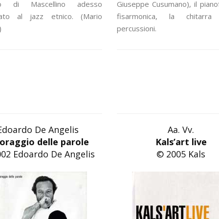
ico di Mascellino adesso
Giuseppe Cusumano), il pianof
ato al jazz etnico. (Mario
fisarmonica, la chitarr
)
percussioni.
Edoardo De Angelis
Aa. Vv.
coraggio delle parole
Kals’art live
02 Edoardo De Angelis
© 2005 Kals