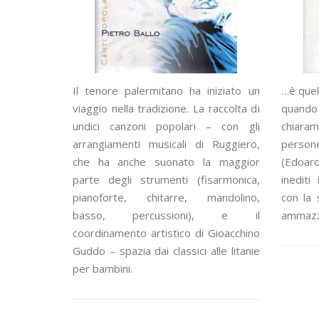
Il tenore palermitano ha iniziato un
…è quel
viaggio nella tradizione. La raccolta di
quand
undici canzoni popolari – con gli
chiaram
arrangiamenti musicali di Ruggiero,
perso
che ha anche suonato la maggior
(Edoard
parte degli strumenti (fisarmonica,
inedit
pianoforte, chitarre, mandolino,
con la 
basso, percussioni), e il
ammazz
coordinamento artistico di Gioacchino
Guddo – spazia dai classici alle litanie
per bambini.