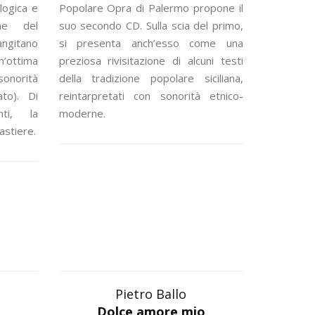
logica e
Popolare Opra di Palermo propone il
ne del
suo secondo CD. Sulla scia del primo,
angitano
si presenta anch’esso come una
n’ottima
preziosa rivisitazione di alcuni testi
norità
della tradizione popolare siciliana,
to). Di
reintarpretati con sonorità etnico-
nti, la
moderne.
tastiere.
Pietro Ballo
Dolce amore mio