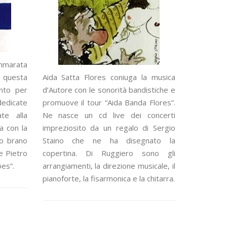
ammarata
 questa
Aida Satta Flores coniuga la musica
unto per
d’Autore con le sonorità bandistiche e
dedicate
promuove il tour “Aida Banda Flores”.
ate alla
Ne nasce un cd live dei concerti
a con la
impreziosito da un regalo di Sergio
vo brano
Staino che ne ha disegnato la
 e Pietro
copertina. Di Ruggiero sono gli
es”.
arrangiamenti, la direzione musicale, il
pianoforte, la fisarmonica e la chitarra.